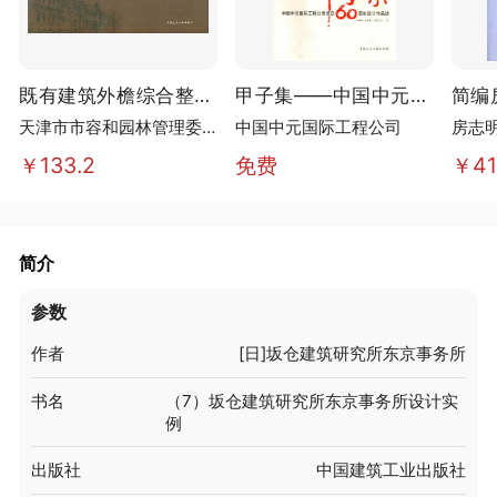
既有建筑外檐综合整修
甲子集——中国中元国
简编
实务——以天津城市既
际工程公司成立60周
盘）
天津市市容和园林管理委
中国中元国际工程公司
房志
有建筑改造为例
年设计作品选
员会 编著
￥133.2
免费
￥41
简介
参数
作者
[日]坂仓建筑研究所东京事务所
书名
（7）坂仓建筑研究所东京事务所设计实
例
出版社
中国建筑工业出版社